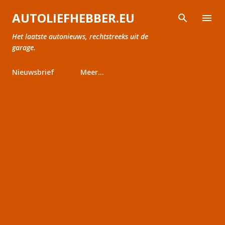
Doorgaan naar hoofdcontent
AUTOLIEFHEBBER.EU
Het laatste autonieuws, rechtstreeks uit de
garage.
Nieuwsbrief
Meer…