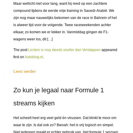
Maar wellicht niet voor lang, want hij reed op een zachtere
compound tijdens de eerste vrije training in Saoedi-Arabië. We
zijn nog maar nauwelijks bekomen van de race in Bahrein of het
is alweer tijd voor de volgende. Twee raceweekenden achter
elkaar, zo komen we er lekker in. Vanmiddag gingen de F1-
wagens weer los, dit […]
The post
Leclerc is nog steeds sneller dan Verstappen
appeared
first on
Autoblog.nl
.
Lees verder
Zo kun je legaal naar Formule 1
streams kijken
Het scheelt heel erg veel geld én virussen. Dat klinkt te mooi om
waar te zijn. Is dat ook zo? Bwoah: het is vrij logisch en simpel.
Niet iedereen maakt er echter gebruik van. Het formule 1 seizoen