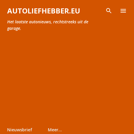
Doorgaan naar hoofdcontent
AUTOLIEFHEBBER.EU
Het laatste autonieuws, rechtstreeks uit de
garage.
Nieuwsbrief
Meer…