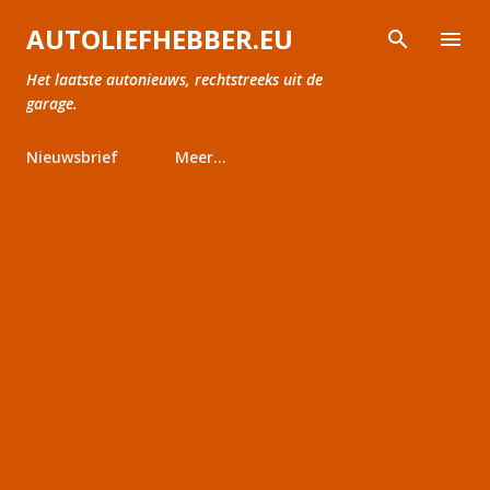
Doorgaan naar hoofdcontent
AUTOLIEFHEBBER.EU
Het laatste autonieuws, rechtstreeks uit de
garage.
Nieuwsbrief
Meer…