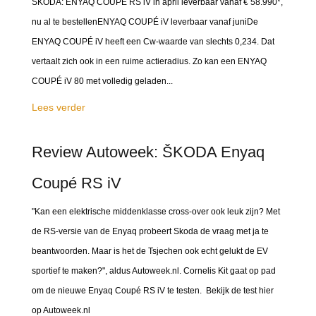
ŠKODA: ENYAQ COUPÉ RS iV in april leverbaar vanaf € 58.990*,
nu al te bestellenENYAQ COUPÉ iV leverbaar vanaf juniDe
ENYAQ COUPÉ iV heeft een Cw-waarde van slechts 0,234. Dat
vertaalt zich ook in een ruime actieradius. Zo kan een ENYAQ
COUPÉ iV 80 met volledig geladen...
Lees verder
Review Autoweek: ŠKODA Enyaq
Coupé RS iV
"Kan een elektrische middenklasse cross-over ook leuk zijn? Met
de RS-versie van de Enyaq probeert Skoda de vraag met ja te
beantwoorden. Maar is het de Tsjechen ook echt gelukt de EV
sportief te maken?", aldus Autoweek.nl. Cornelis Kit gaat op pad
om de nieuwe Enyaq Coupé RS iV te testen. Bekijk de test hier
op Autoweek.nl