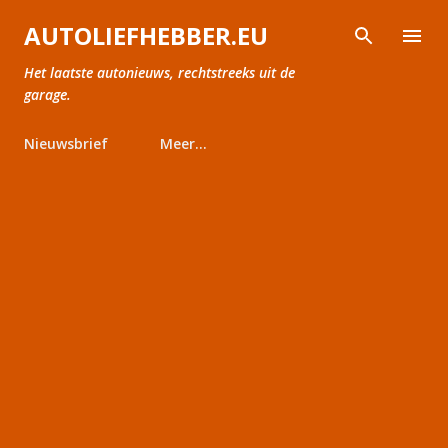
Doorgaan naar hoofdcontent
AUTOLIEFHEBBER.EU
Het laatste autonieuws, rechtstreeks uit de
garage.
Nieuwsbrief
Meer…