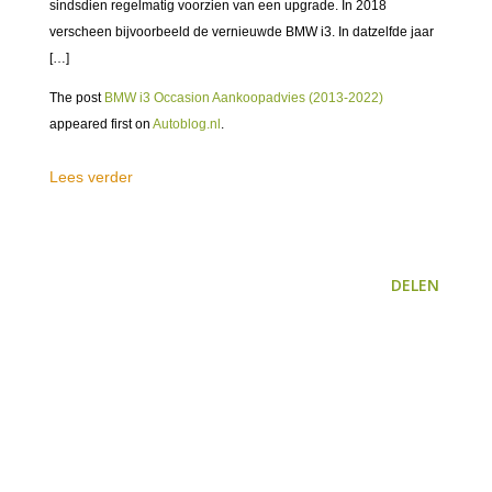
sindsdien regelmatig voorzien van een upgrade. In 2018
verscheen bijvoorbeeld de vernieuwde BMW i3. In datzelfde jaar
[…]
The post
BMW i3 Occasion Aankoopadvies (2013-2022)
appeared first on
Autoblog.nl
.
Lees verder
DELEN