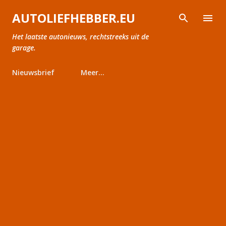
Doorgaan naar hoofdcontent
AUTOLIEFHEBBER.EU
Het laatste autonieuws, rechtstreeks uit de
garage.
Nieuwsbrief
Meer…