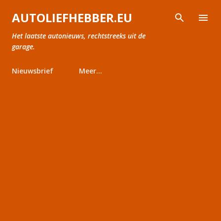
Doorgaan naar hoofdcontent
AUTOLIEFHEBBER.EU
Het laatste autonieuws, rechtstreeks uit de
garage.
Nieuwsbrief
Meer…