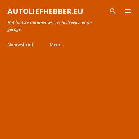
Doorgaan naar hoofdcontent
AUTOLIEFHEBBER.EU
Het laatste autonieuws, rechtstreeks uit de
garage.
Nieuwsbrief
Meer…