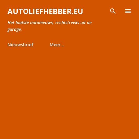
Doorgaan naar hoofdcontent
AUTOLIEFHEBBER.EU
Het laatste autonieuws, rechtstreeks uit de
garage.
Nieuwsbrief
Meer…