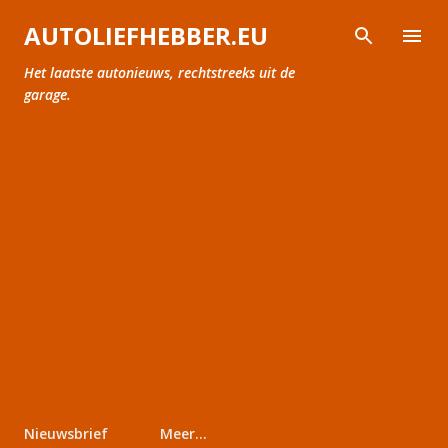
Doorgaan naar hoofdcontent
AUTOLIEFHEBBER.EU
Het laatste autonieuws, rechtstreeks uit de
garage.
Nieuwsbrief
Meer…