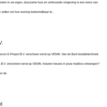
d worden in uw eigen, duurzame huis en vertrouwde omgeving is een wens van
e zetten om hun woning toekomstklaar te...
V.
econ E-Project B.V. verscheen eerst op VENIN. Van de Bunt Isolatietechniek
iek B.V. verscheen eerst op VENIN. Actueel nieuws in jouw mailbox ontvangen?
oor de
el