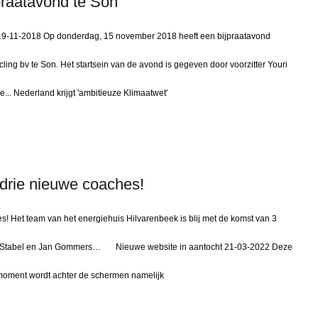
jpraatavond te Son
on 19-11-2018 Op donderdag, 15 november 2018 heeft een bijpraatavond
ling bv te Son. Het startsein van de avond is gegeven door voorzitter Youri
... Nederland krijgt 'ambitieuze Klimaatwet'
drie nieuwe coaches!
! Het team van het energiehuis Hilvarenbeek is blij met de komst van 3
Ad Stabel en Jan Gommers… Nieuwe website in aantocht 21-03-2022 Deze
t moment wordt achter de schermen namelijk