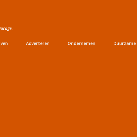
Doorgaan naar hoofdcontent
garage.
jven
Adverteren
Ondernemen
Duurzame 