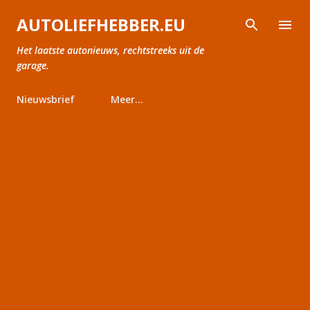
Doorgaan naar hoofdcontent
AUTOLIEFHEBBER.EU
Het laatste autonieuws, rechtstreeks uit de
garage.
Nieuwsbrief
Meer…