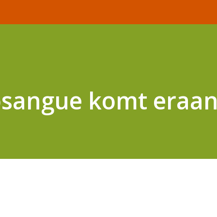
osangue komt eraa