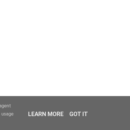
-agent
LEARN MORE
GOT IT
e usage