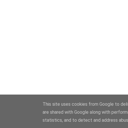
This site uses cookies from Google to deliv
are shared with Google along with perform
statistics, and to detect and address abus