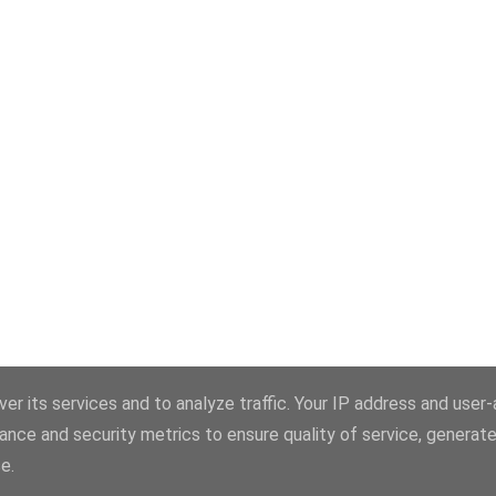
er its services and to analyze traffic. Your IP address and user
ance and security metrics to ensure quality of service, generat
e.