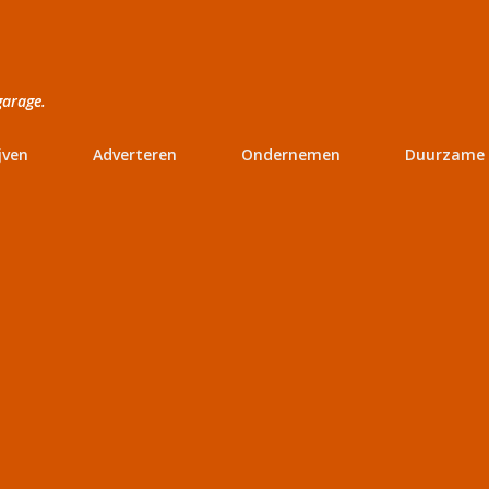
Doorgaan naar hoofdcontent
garage.
jven
Adverteren
Ondernemen
Duurzame 