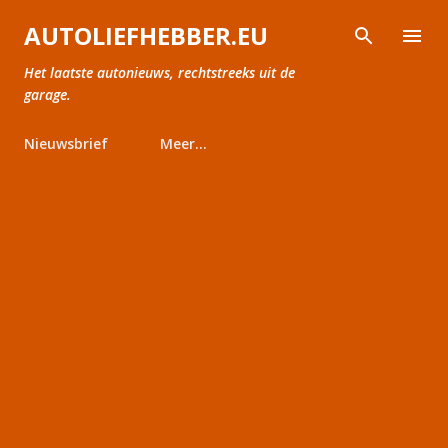
Doorgaan naar hoofdcontent
AUTOLIEFHEBBER.EU
Het laatste autonieuws, rechtstreeks uit de
garage.
Nieuwsbrief
Meer…