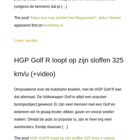
(volgens de kenners) dat je […]
The post
"Haas kan nog sneller met Magnussen", aldus Steiner
appeared first on
Autoblog.nl
.
Lees verder
HGP Golf R loopt op zijn sloffen 325
km/u (+video)
Onopvallend over de Autobahn knallen, met de HGP Golf R kan
dat allemaal. De Volkswagen Golf is altijd een populair
tuningsobject geweest. Er zijn veel mensen met een Golf en
iedereen wil 'm graag bruter, dikker, gaver en vooral sneller
maken. Omdat de auto zo populair is, zijn er heel erg veel
aanbieders. Eentje daarvan […]
The post
HGP Golf R loopt op zijn sloffen 325 km/u (+video)