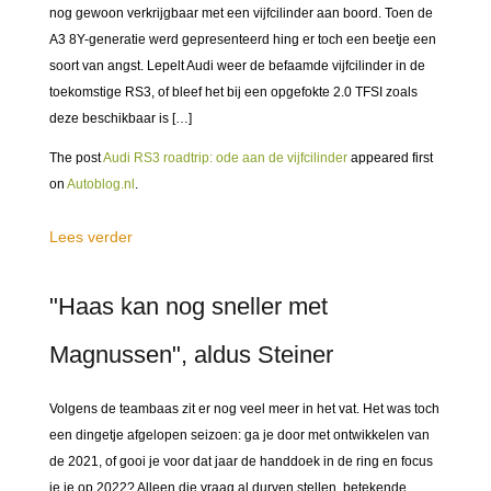
nog gewoon verkrijgbaar met een vijfcilinder aan boord. Toen de
A3 8Y-generatie werd gepresenteerd hing er toch een beetje een
soort van angst. Lepelt Audi weer de befaamde vijfcilinder in de
toekomstige RS3, of bleef het bij een opgefokte 2.0 TFSI zoals
deze beschikbaar is […]
The post
Audi RS3 roadtrip: ode aan de vijfcilinder
appeared first
on
Autoblog.nl
.
Lees verder
"Haas kan nog sneller met
Magnussen", aldus Steiner
Volgens de teambaas zit er nog veel meer in het vat. Het was toch
een dingetje afgelopen seizoen: ga je door met ontwikkelen van
de 2021, of gooi je voor dat jaar de handdoek in de ring en focus
je je op 2022? Alleen die vraag al durven stellen, betekende