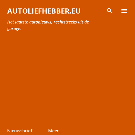
Doorgaan naar hoofdcontent
AUTOLIEFHEBBER.EU
Het laatste autonieuws, rechtstreeks uit de
garage.
Nieuwsbrief
Meer…