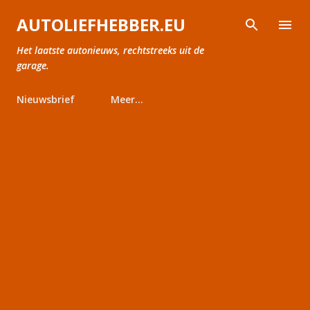
Doorgaan naar hoofdcontent
AUTOLIEFHEBBER.EU
Het laatste autonieuws, rechtstreeks uit de
garage.
Nieuwsbrief
Meer…