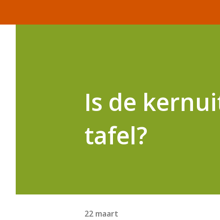
Is de kernui
tafel?
22 maart