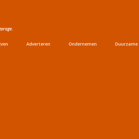
Doorgaan naar hoofdcontent
garage.
jven
Adverteren
Ondernemen
Duurzame 