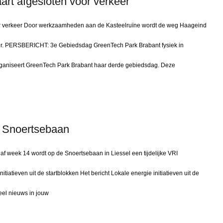
rt afgesloten voor verkeer
r verkeer Door werkzaamheden aan de Kasteelruïne wordt de weg Haageind
eer. PERSBERICHT: 3e Gebiedsdag GreenTech Park Brabant fysiek in
ganiseert GreenTech Park Brabant haar derde gebiedsdag. Deze
en Snoertsebaan
af week 14 wordt op de Snoertsebaan in Liessel een tijdelijke VRI
nitiatieven uit de startblokken Het bericht Lokale energie initiatieven uit de
eel nieuws in jouw