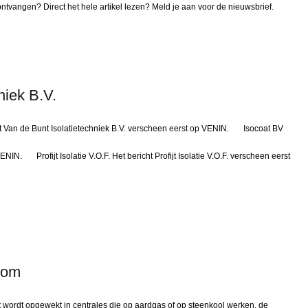
tvangen? Direct het hele artikel lezen? Meld je aan voor de nieuwsbrief.
niek B.V.
cht Van de Bunt Isolatietechniek B.V. verscheen eerst op VENIN. Isocoat BV
NIN. Profijt Isolatie V.O.F. Het bericht Profijt Isolatie V.O.F. verscheen eerst
oom
it wordt opgewekt in centrales die op aardgas of op steenkool werken, de