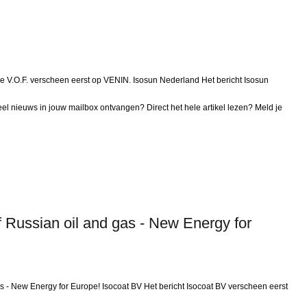
solatie V.O.F. verscheen eerst op VENIN. Isosun Nederland Het bericht Isosun
l nieuws in jouw mailbox ontvangen? Direct het hele artikel lezen? Meld je
of Russian oil and gas - New Energy for
gas - New Energy for Europe! Isocoat BV Het bericht Isocoat BV verscheen eerst