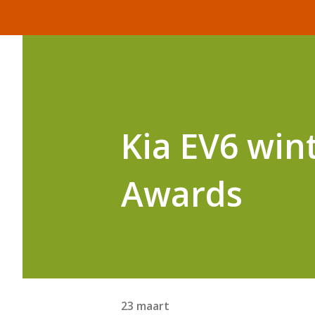
Kia EV6 win
Awards
23 maart