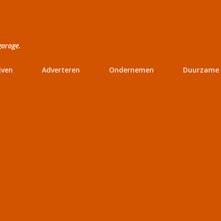
Doorgaan naar hoofdcontent
garage.
jven
Adverteren
Ondernemen
Duurzame 