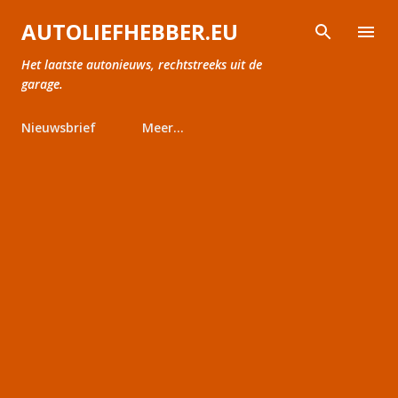
Doorgaan naar hoofdcontent
AUTOLIEFHEBBER.EU
Het laatste autonieuws, rechtstreeks uit de
garage.
Nieuwsbrief
Meer…