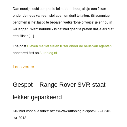
Dan moet je echt een portie lef hebben hoor, als je een flitser
onder de neus van een stel agenten durft te jatten. Bij sommige
berichten is het lastig te bepalen welke 'tone of voice' je er nou in
wil leggen. Want natuurlijk is het niet goed te praten dat je als dief
een flitser […]
The post
Dieven met lef stelen flitser onder de neus van agenten
appeared first on
Autoblog.nl
.
Lees verder
Gespot – Range Rover SVR staat
lekker geparkeerd
Klik hier voor alle foto's: https://www.autoblog.nl/spot/2022/03/rr-
svr-2018