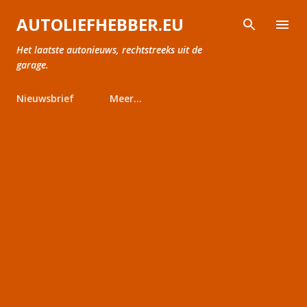
Doorgaan naar hoofdcontent
AUTOLIEFHEBBER.EU
Het laatste autonieuws, rechtstreeks uit de
garage.
Nieuwsbrief
Meer…