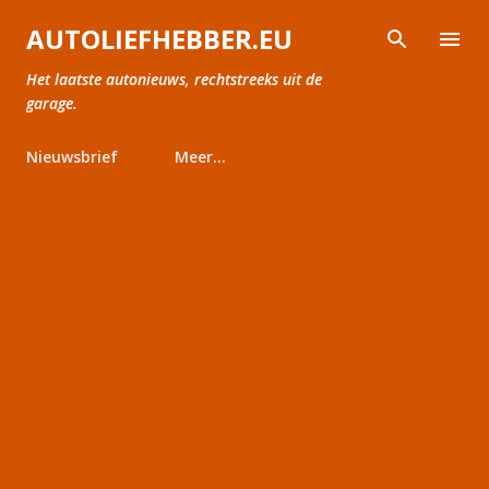
Doorgaan naar hoofdcontent
AUTOLIEFHEBBER.EU
Het laatste autonieuws, rechtstreeks uit de
garage.
Nieuwsbrief
Meer…