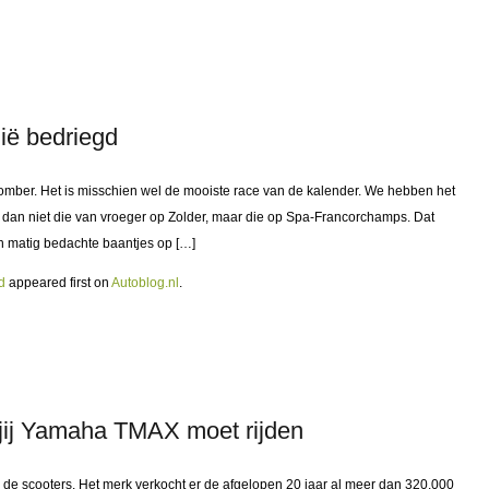
ë bedriegd
omber. Het is misschien wel de mooiste race van de kalender. We hebben het
n dan niet die van vroeger op Zolder, maar die op Spa-Francorchamps. Dat
n matig bedachte baantjes op […]
d
appeared first on
Autoblog.nl
.
ij Yamaha TMAX moet rijden
 scooters. Het merk verkocht er de afgelopen 20 jaar al meer dan 320.000