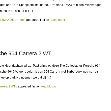
igde ons uit in Spanje om met de 2022 Yamaha TMAX te rijden. We vroegen
maha in de schuur of […]
 TMAX moet rijden
appeared first on
Autoblog.nl
.
sche 964 Carrera 2 WTL
 kleur dachten wij zo! Past prima op deze The Collectables Porsche 964
rsche 964? Volgens velen is een 964 Carrera met Turbo-Look nog net iets
mee op pad. Nu noemen we dat bij […]
arrera 2 WTL
appeared first on
Autoblog.nl
.