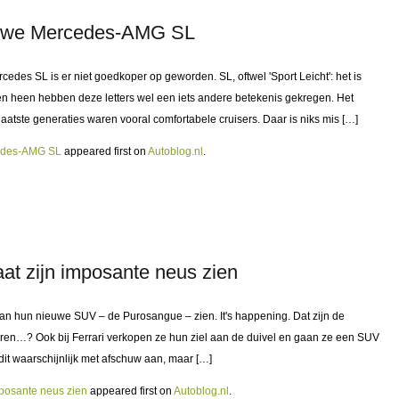
ieuwe Mercedes-AMG SL
des SL is er niet goedkoper op geworden. SL, oftwel 'Sport Leicht': het is
ren heen hebben deze letters wel een iets andere betekenis gekregen. Het
atste generaties waren vooral comfortabele cruisers. Daar is niks mis […]
cedes-AMG SL
appeared first on
Autoblog.nl
.
at zijn imposante neus zien
s van hun nieuwe SUV – de Purosangue – zien. It's happening. Dat zijn de
uren…? Ook bij Ferrari verkopen ze hun ziel aan de duivel en gaan ze een SUV
dit waarschijnlijk met afschuw aan, maar […]
mposante neus zien
appeared first on
Autoblog.nl
.