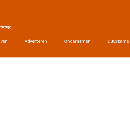
Doorgaan naar hoofdcontent
garage.
jven
Adverteren
Ondernemen
Duurzame 