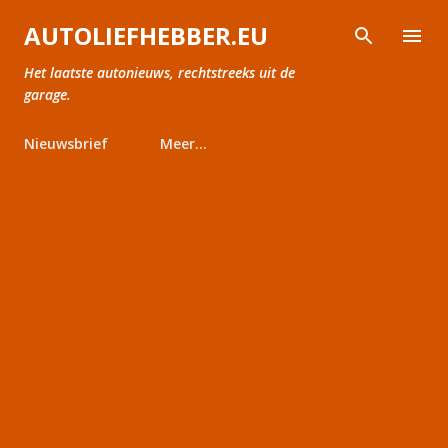
Doorgaan naar hoofdcontent
AUTOLIEFHEBBER.EU
Het laatste autonieuws, rechtstreeks uit de
garage.
Nieuwsbrief
Meer…