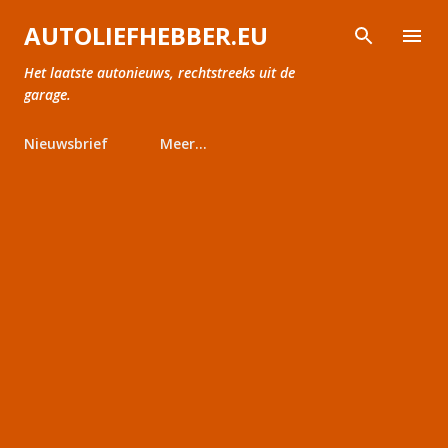
Doorgaan naar hoofdcontent
AUTOLIEFHEBBER.EU
Het laatste autonieuws, rechtstreeks uit de
garage.
Nieuwsbrief
Meer…