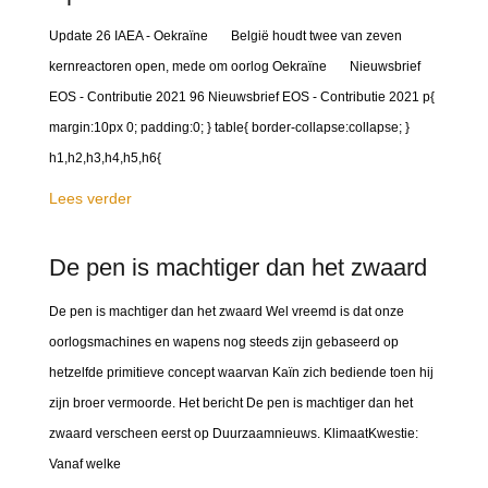
Update 26 IAEA - Oekraïne België houdt twee van zeven
kernreactoren open, mede om oorlog Oekraïne Nieuwsbrief
EOS - Contributie 2021 96 Nieuwsbrief EOS - Contributie 2021 p{
margin:10px 0; padding:0; } table{ border-collapse:collapse; }
h1,h2,h3,h4,h5,h6{
Lees verder
De pen is machtiger dan het zwaard
De pen is machtiger dan het zwaard Wel vreemd is dat onze
oorlogsmachines en wapens nog steeds zijn gebaseerd op
hetzelfde primitieve concept waarvan Kaïn zich bediende toen hij
zijn broer vermoorde. Het bericht De pen is machtiger dan het
zwaard verscheen eerst op Duurzaamnieuws. KlimaatKwestie:
Vanaf welke