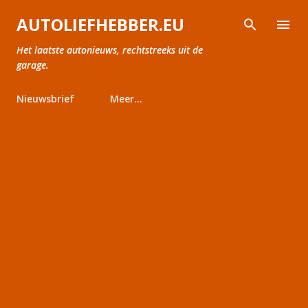
Doorgaan naar hoofdcontent
AUTOLIEFHEBBER.EU
Het laatste autonieuws, rechtstreeks uit de
garage.
Nieuwsbrief
Meer…