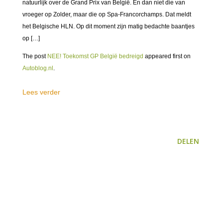
natuurlijk over de Grand Prix van België. En dan niet die van
vroeger op Zolder, maar die op Spa-Francorchamps. Dat meldt
het Belgische HLN. Op dit moment zijn matig bedachte baantjes
op […]
The post
NEE! Toekomst GP België bedreigd
appeared first on
Autoblog.nl
.
Lees verder
DELEN