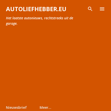
Doorgaan naar hoofdcontent
AUTOLIEFHEBBER.EU
Het laatste autonieuws, rechtstreeks uit de
garage.
Nieuwsbrief
Meer…