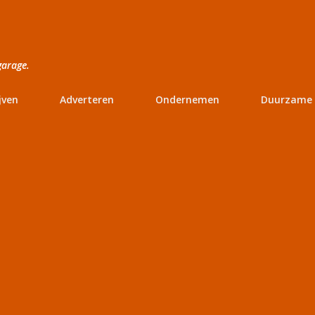
Doorgaan naar hoofdcontent
garage.
jven
Adverteren
Ondernemen
Duurzame 