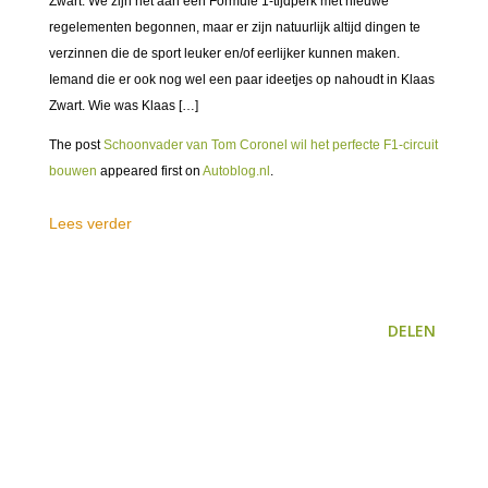
Zwart. We zijn net aan een Formule 1-tijdperk met nieuwe
regelementen begonnen, maar er zijn natuurlijk altijd dingen te
verzinnen die de sport leuker en/of eerlijker kunnen maken.
Iemand die er ook nog wel een paar ideetjes op nahoudt in Klaas
Zwart. Wie was Klaas […]
The post
Schoonvader van Tom Coronel wil het perfecte F1-circuit
bouwen
appeared first on
Autoblog.nl
.
Lees verder
DELEN