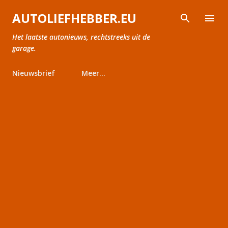
Doorgaan naar hoofdcontent
AUTOLIEFHEBBER.EU
Het laatste autonieuws, rechtstreeks uit de
garage.
Nieuwsbrief
Meer…