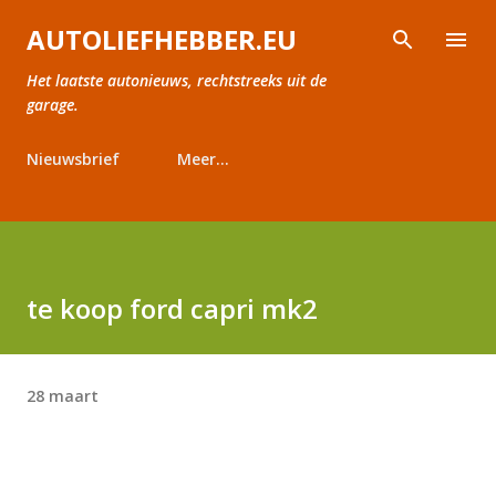
Doorgaan naar hoofdcontent
AUTOLIEFHEBBER.EU
Het laatste autonieuws, rechtstreeks uit de
garage.
Nieuwsbrief
Meer…
te koop ford capri mk2
28 maart