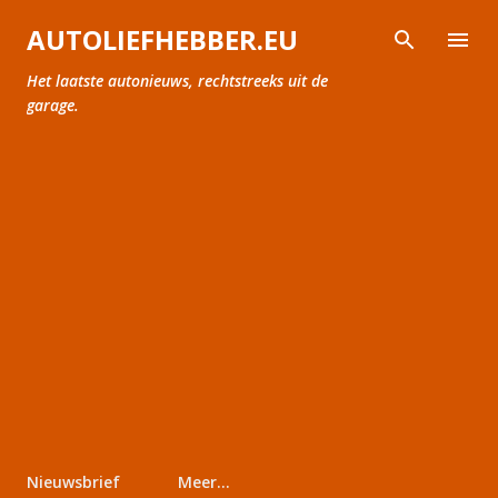
Doorgaan naar hoofdcontent
AUTOLIEFHEBBER.EU
Het laatste autonieuws, rechtstreeks uit de
garage.
Nieuwsbrief
Meer…