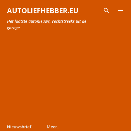
Doorgaan naar hoofdcontent
AUTOLIEFHEBBER.EU
Het laatste autonieuws, rechtstreeks uit de
garage.
Nieuwsbrief
Meer…