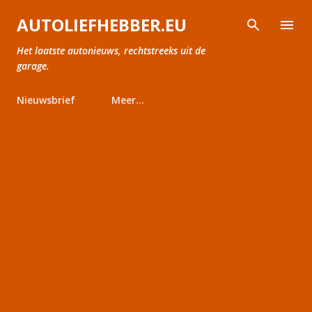
Doorgaan naar hoofdcontent
AUTOLIEFHEBBER.EU
Het laatste autonieuws, rechtstreeks uit de
garage.
Nieuwsbrief
Meer…