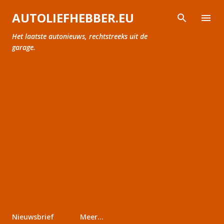
Doorgaan naar hoofdcontent
AUTOLIEFHEBBER.EU
Het laatste autonieuws, rechtstreeks uit de
garage.
Nieuwsbrief
Meer…