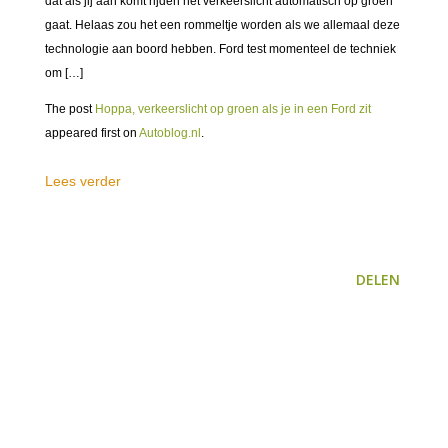
dat als jij aan komt rijden het verkeerslicht automatisch op groen
gaat. Helaas zou het een rommeltje worden als we allemaal deze
technologie aan boord hebben. Ford test momenteel de techniek
om […]
The post
Hoppa, verkeerslicht op groen als je in een Ford zit
appeared first on
Autoblog.nl
.
Lees verder
DELEN