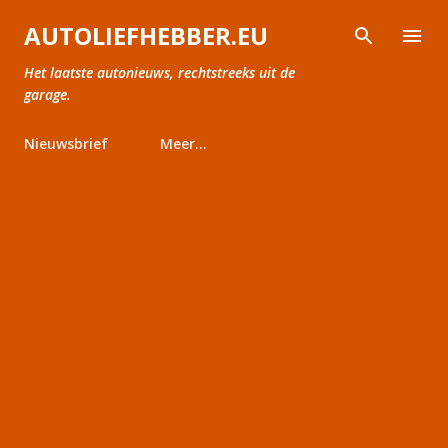
Doorgaan naar hoofdcontent
AUTOLIEFHEBBER.EU
Het laatste autonieuws, rechtstreeks uit de
garage.
Nieuwsbrief
Meer…