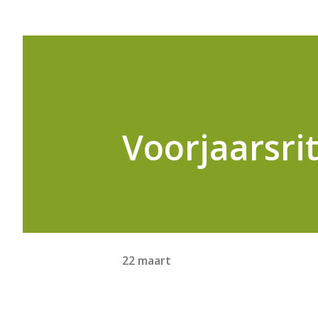
Voorjaarsri
22 maart