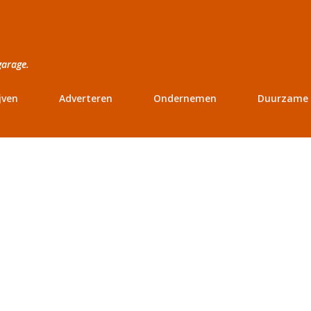
Doorgaan naar hoofdcontent
garage.
jven
Adverteren
Ondernemen
Duurzame 