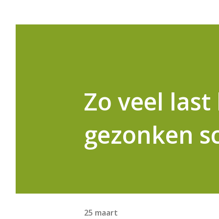
Zo veel last
gezonken s
25 maart