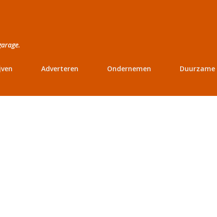
Doorgaan naar hoofdcontent
garage.
jven
Adverteren
Ondernemen
Duurzame 