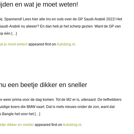
ijden en wat je moet weten!
ij. Spannend! Lees hier alle ins en outs over de GP Saudi-Arabië 2022! Het
n Saudi-Arabië nu alweer? En dan heb je het scherp gezien. Want de GP van
op één […]
at je moet weten!
appeared first on
Autoblog.nl
.
u een beetje dikker en sneller
e weer prima voor de dag komen. Tot de M2 er is, uiteraard. De liefhebbers
dige koers die BMW vaart. Dat is niets nieuws onder de zon, want dat
s Bangle het voor het […]
tje dikker en sneller
appeared first on
Autoblog.nl
.