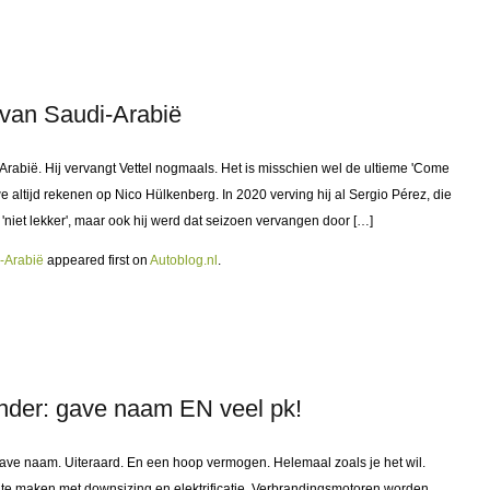
 van Saudi-Arabië
Arabië. Hij vervangt Vettel nogmaals. Het is misschien wel de ultieme 'Come
altijd rekenen op Nico Hülkenberg. In 2020 verving hij al Sergio Pérez, die
 'niet lekker', maar ook hij werd dat seizoen vervangen door […]
i-Arabië
appeared first on
Autoblog.nl
.
inder: gave naam EN veel pk!
 gave naam. Uiteraard. En een hoop vermogen. Helemaal zoals je het wil.
n te maken met downsizing en elektrificatie. Verbrandingsmotoren worden