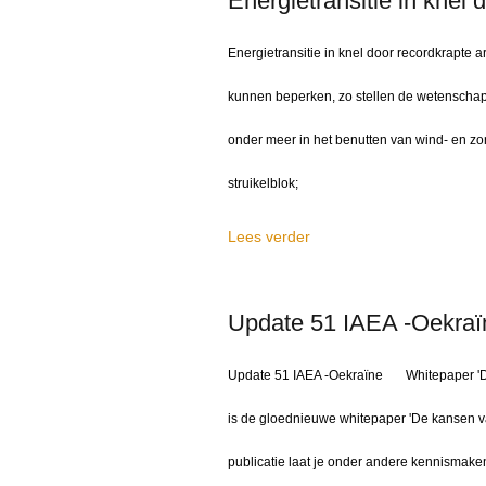
Energietransitie in knel
Energietransitie in knel door recordkrapte
kunnen beperken, zo stellen de wetenschapp
onder meer in het benutten van wind- en zon
struikelblok;
Lees verder
Update 51 IAEA -Oekraï
Update 51 IAEA -Oekraïne Whitepaper 'De 
is de gloednieuwe whitepaper 'De kansen 
publicatie laat je onder andere kennismaken