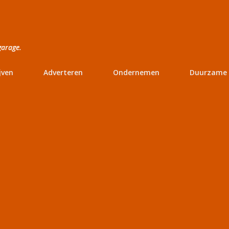
Doorgaan naar hoofdcontent
garage.
jven
Adverteren
Ondernemen
Duurzame 