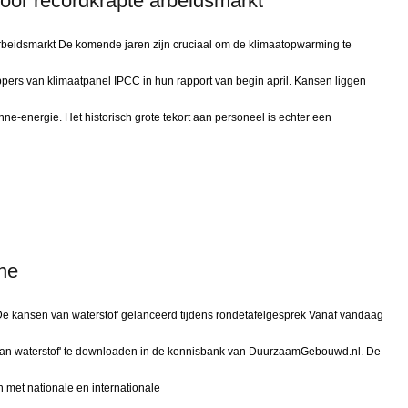
 door recordkrapte arbeidsmarkt
 arbeidsmarkt De komende jaren zijn cruciaal om de klimaatopwarming te
ers van klimaatpanel IPCC in hun rapport van begin april. Kansen liggen
ne-energie. Het historisch grote tekort aan personeel is echter een
ne
kansen van waterstof' gelanceerd tijdens rondetafelgesprek Vanaf vandaag
van waterstof' te downloaden in de kennisbank van DuurzaamGebouwd.nl. De
 met nationale en internationale