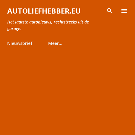
Doorgaan naar hoofdcontent
AUTOLIEFHEBBER.EU
Het laatste autonieuws, rechtstreeks uit de
garage.
Nieuwsbrief
Meer…