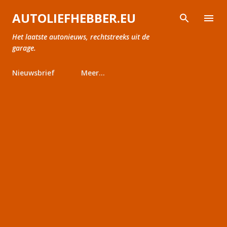
Doorgaan naar hoofdcontent
AUTOLIEFHEBBER.EU
Het laatste autonieuws, rechtstreeks uit de
garage.
Nieuwsbrief
Meer…