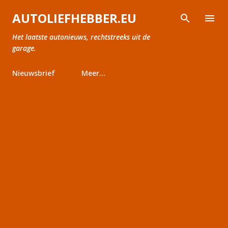
Doorgaan naar hoofdcontent
AUTOLIEFHEBBER.EU
Het laatste autonieuws, rechtstreeks uit de
garage.
Nieuwsbrief
Meer…