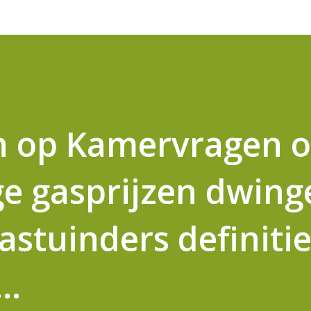
 op Kamervragen o
ge gasprijzen dwing
astuinders definitie
..