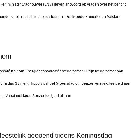
ie) en minister Staghouwer (LNV) geven antwoord op vragen over het bericht
nders definitief of tijdelijk te stoppen'. De Tweede Kamerleden Valstar (
horn
café Kolhorn Energiebespaarcafés tot de zomer Er zijn tot de zomer ook
(dinsdag 31 mei); Hippolytushoef (woensdag 6... Senzer verstrekt leefgeld aan
l Vanaf mei keert Senzer leefgeld uit aan
eestelijk geopend tijdens Koningsdag