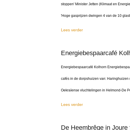
stoppen' Minister Jetten (Klimaat en Energ
'Hoge gasprijzen dwingen 4 van de 10 glastui
Lees verder
Energiebespaarcafé Kol
Energiebespaarcafé Kolhorn Energiebespaar
cafés in de dorpshuizen van: Haringhuizen 
Oekraïense vluchtelingen in Helmond-De Pee
Lees verder
De Heembrêge in Joure f