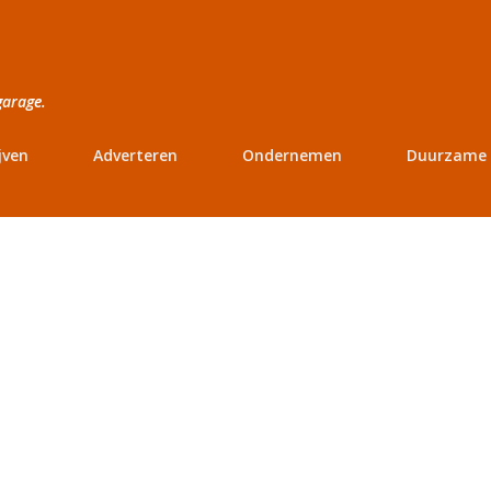
Doorgaan naar hoofdcontent
garage.
jven
Adverteren
Ondernemen
Duurzame 