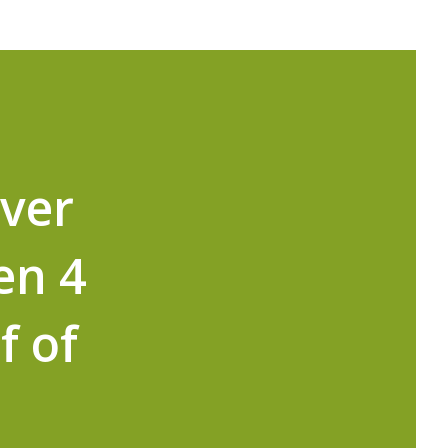
ver
en 4
f of