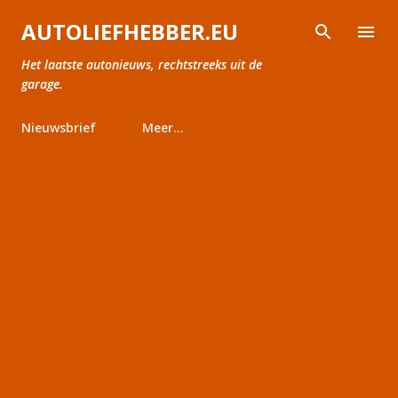
Doorgaan naar hoofdcontent
AUTOLIEFHEBBER.EU
Het laatste autonieuws, rechtstreeks uit de
garage.
Nieuwsbrief
Meer…