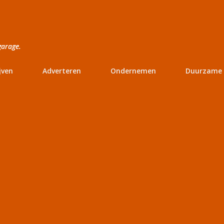
Doorgaan naar hoofdcontent
garage.
jven
Adverteren
Ondernemen
Duurzame 