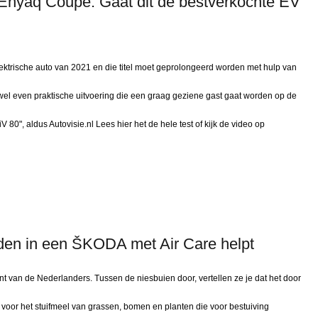
 Enyaq Coupé: Gaat dit de bestverkochte EV
trische auto van 2021 en die titel moet geprolongeerd worden met hulp van
jwel even praktische uitvoering die een graag geziene gast gaat worden op de
 80", aldus Autovisie.nl Lees hier het de hele test of kijk de video op
jden in een ŠKODA met Air Care helpt
t van de Nederlanders. Tussen de niesbuien door, vertellen ze je dat het door
ch voor het stuifmeel van grassen, bomen en planten die voor bestuiving