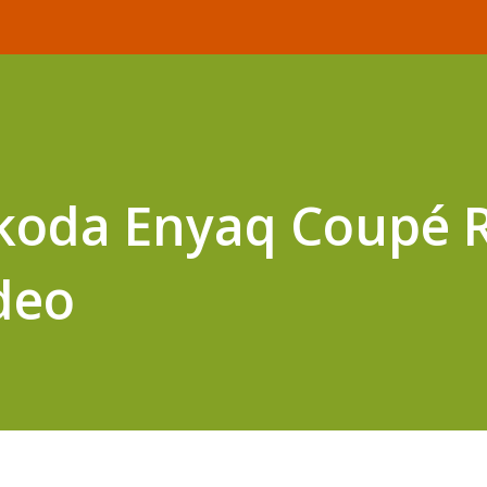
koda Enyaq Coupé R
ideo