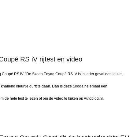
oupé RS iV rijtest en video
q Coupé RS iV. "De Skoda Enyaq Coupé RS iV is in ieder geval een leuke,
 knallend kleurtje durft te gaan. Dan is deze Skoda helemaal een
om de hele test te lezen of om de video te kijken op Autoblog.nl.