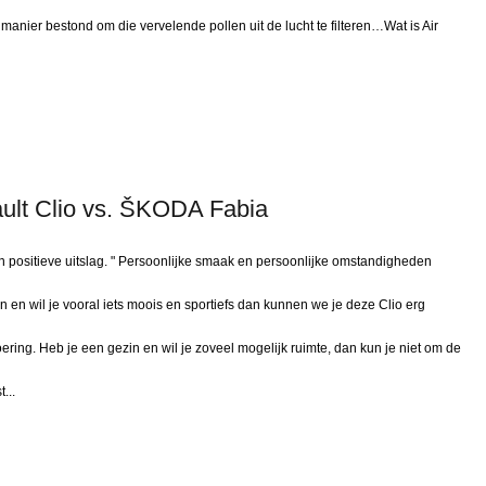
n manier bestond om die vervelende pollen uit de lucht te filteren…Wat is Air
lt Clio vs. ŠKODA Fabia
ositieve uitslag. " Persoonlijke smaak en persoonlijke omstandigheden
en wil je vooral iets moois en sportiefs dan kunnen we je deze Clio erg
ring. Heb je een gezin en wil je zoveel mogelijk ruimte, dan kun je niet om de
...