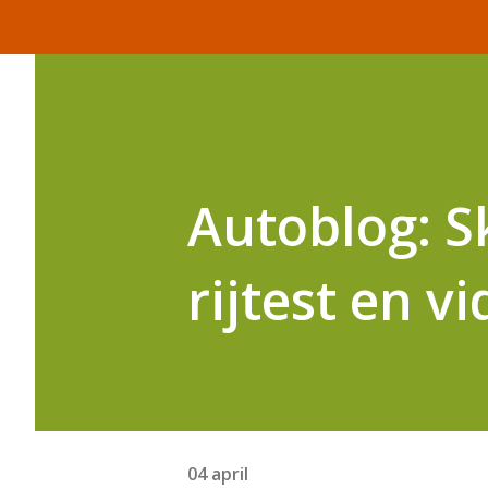
Autoblog: S
rijtest en v
04 april