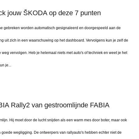
heck jouw ŠKODA op deze 7 punten
leine gebreken worden automatisch gesignaleerd en doorgespeeld aan de
ng uit zich in een waarschuwing op het dashboard. Vervolgens kun je zelf de
 weg vervolgen. Heb je helemaal niets met auto's of techniek en weet je het
n je...
BIA Rally2 van gestroomlijnde FABIA
mlijn. Hij moet door de lucht snijden als een warm mes door boter, maar ook
n goede wegligging. De ontwerpers van rallyauto's hebben echter niet de