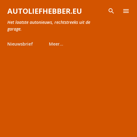
Doorgaan naar hoofdcontent
AUTOLIEFHEBBER.EU
Het laatste autonieuws, rechtstreeks uit de
garage.
Nieuwsbrief
Meer…