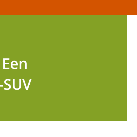
– Een
r-SUV