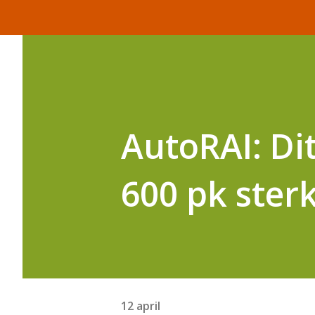
AutoRAI: Dit
600 pk ster
12 april