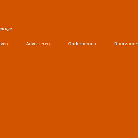
Doorgaan naar hoofdcontent
garage.
jven
Adverteren
Ondernemen
Duurzame 