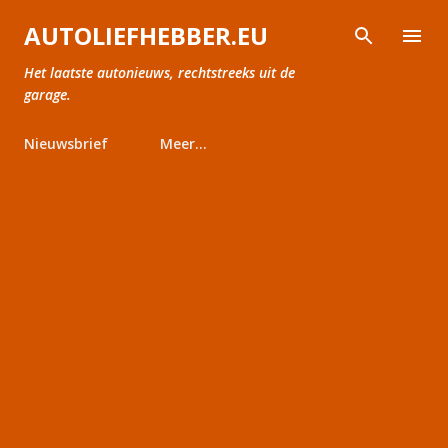
Doorgaan naar hoofdcontent
AUTOLIEFHEBBER.EU
Het laatste autonieuws, rechtstreeks uit de
garage.
Nieuwsbrief
Meer…