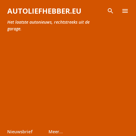
Doorgaan naar hoofdcontent
AUTOLIEFHEBBER.EU
Het laatste autonieuws, rechtstreeks uit de
garage.
Nieuwsbrief
Meer…