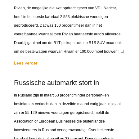
Rivian, de mogelijke nieuwe opdrachtgever van VDL Nedcar,
heeft in het eerste kwartaal 2.553 elektrische voertuigen
geproduceerd. Dat was 150 procent meer dan in het
voorafgaande kwartaal toen Rivian haar eerste auto's afleverde.
Daarbij gaat het om de R1T pickup truck, de R1S SUV maar ook
om de bestelwagen waarvan Rivian er 100.000 moet bouwen […]
Lees verder
Russische automarkt stort in
In Rusland zijn in maart 63 procent minder personen- en
bestelauto's verkocht dan in dezelfde maand vorig jaar. In totaal
zijn er 55.129 nieuwe voertuigen geregistreerd, meldt de
Association of European Businesses die buitenlandse
investeerders in Rusland vertegenwoordigt. Over het eerste
kwartaal komt de daling uit op 28 procent. Door de oorlog in