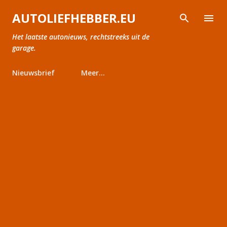
Doorgaan naar hoofdcontent
AUTOLIEFHEBBER.EU
Het laatste autonieuws, rechtstreeks uit de
garage.
Nieuwsbrief
Meer…