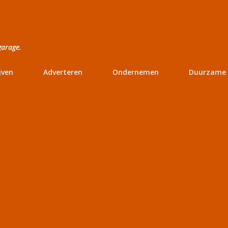
Doorgaan naar hoofdcontent
garage.
jven
Adverteren
Ondernemen
Duurzame 