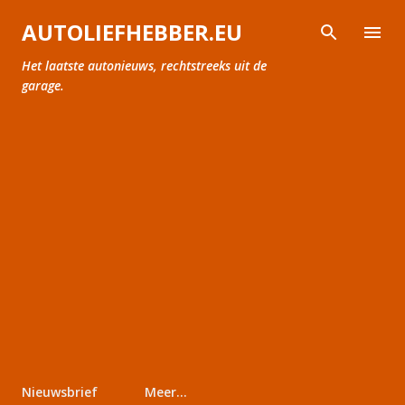
Doorgaan naar hoofdcontent
AUTOLIEFHEBBER.EU
Het laatste autonieuws, rechtstreeks uit de
garage.
Nieuwsbrief
Meer…