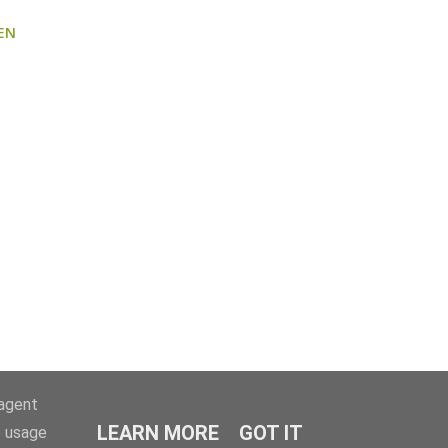
EN
-agent
LEARN MORE
GOT IT
e usage