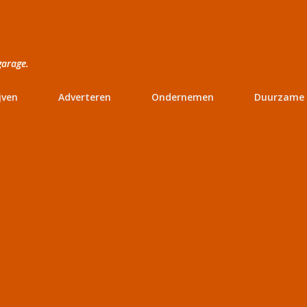
Doorgaan naar hoofdcontent
garage.
jven
Adverteren
Ondernemen
Duurzame 